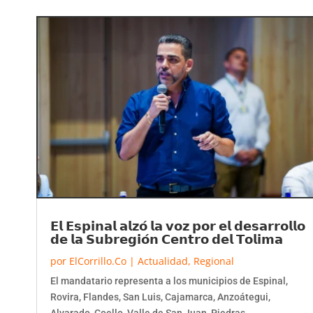
𝗘𝗹 𝗘𝘀𝗽𝗶𝗻𝗮𝗹 𝗮𝗹𝘇𝗼́ 𝗹𝗮 𝘃𝗼𝘇 𝗽𝗼𝗿 𝗲𝗹 𝗱𝗲𝘀𝗮𝗿𝗿𝗼𝗹𝗹𝗼
𝗱𝗲 𝗹𝗮 𝗦𝘂𝗯𝗿𝗲𝗴𝗶𝗼́𝗻 𝗖𝗲𝗻𝘁𝗿𝗼 𝗱𝗲𝗹 𝗧𝗼𝗹𝗶𝗺𝗮
por
ElCorrillo.Co
|
Actualidad
,
Regional
El mandatario representa a los municipios de Espinal,
Rovira, Flandes, San Luis, Cajamarca, Anzoátegui,
Alvarado, Coello, Valle de San Juan, Piedras...