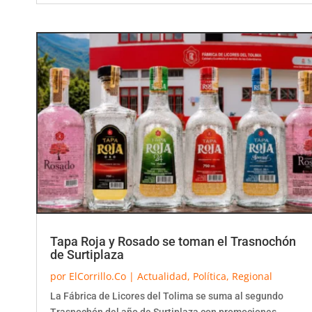
Tapa Roja y Rosado se toman el Trasnochón
de Surtiplaza
por
ElCorrillo.Co
|
Actualidad
,
Política
,
Regional
La Fábrica de Licores del Tolima se suma al segundo
Trasnochón del año de Surtiplaza con promociones,