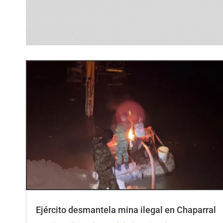
Ejército desmantela mina ilegal en Chaparral
por
ElCorrillo.Co
|
Actualidad
,
Regional