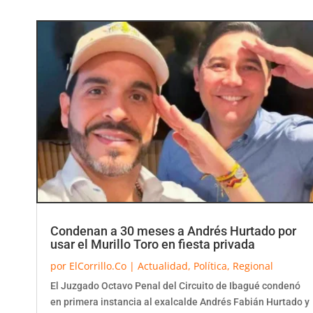
Condenan a 30 meses a Andrés Hurtado por
usar el Murillo Toro en fiesta privada
por
ElCorrillo.Co
|
Actualidad
,
Política
,
Regional
El Juzgado Octavo Penal del Circuito de Ibagué condenó
en primera instancia al exalcalde Andrés Fabián Hurtado y
al exgerente del Imdri, Alejandro...