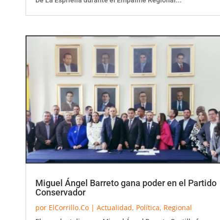
De La Espriella durante el Empalme Regional...
Miguel Ángel Barreto gana poder en el Partido
Conservador
por
ElCorrillo.Co
|
Actualidad
,
Política
,
Regional