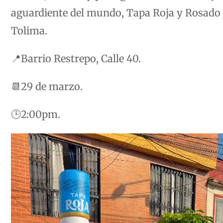
aguardiente del mundo, Tapa Roja y Rosado 
Tolima.
📍Barrio Restrepo, Calle 40.
📆29 de marzo.
🕒2:00pm.
Reproductor
de
vídeo