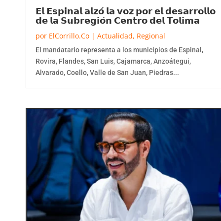
𝗘𝗹 𝗘𝘀𝗽𝗶𝗻𝗮𝗹 𝗮𝗹𝘇𝗼́ 𝗹𝗮 𝘃𝗼𝘇 𝗽𝗼𝗿 𝗲𝗹 𝗱𝗲𝘀𝗮𝗿𝗿𝗼𝗹𝗹𝗼
𝗱𝗲 𝗹𝗮 𝗦𝘂𝗯𝗿𝗲𝗴𝗶𝗼́𝗻 𝗖𝗲𝗻𝘁𝗿𝗼 𝗱𝗲𝗹 𝗧𝗼𝗹𝗶𝗺𝗮
por
ElCorrillo.Co
|
Actualidad
,
Regional
El mandatario representa a los municipios de Espinal,
Rovira, Flandes, San Luis, Cajamarca, Anzoátegui,
Alvarado, Coello, Valle de San Juan, Piedras...