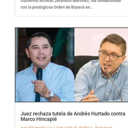
Guillermo Alfonso Jaramillo Martínez, fue condecorado
con la prestigiosa Orden de Boyacá en...
Juez rechaza tutela de Andrés Hurtado contra
Marco Hincapié
por
ElCorrillo.Co
|
Actualidad
,
Política
,
Regional