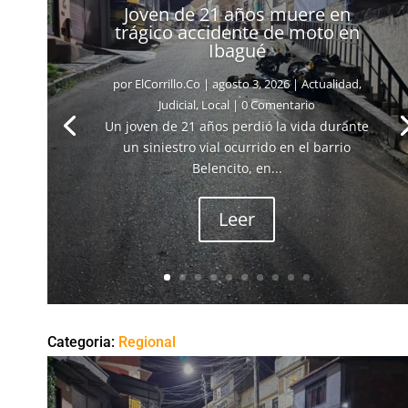
Joven de 21 años muere en
trágico accidente de moto en
Ibagué
por
ElCorrillo.Co
|
agosto 3, 2026
|
Actualidad
,
Judicial
,
Local
| 0 Comentario
Un joven de 21 años perdió la vida durante
un siniestro vial ocurrido en el barrio
Belencito, en...
Leer
Categoria:
Regional