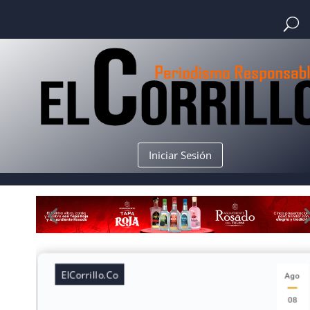
Iniciar Sesión
ElCorrillo.Co
Ago
08