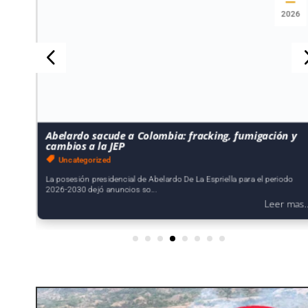
2026
Abelardo sacude a Colombia: fracking, fumigación y
cambios a la JEP
Uncategorized
La posesión presidencial de Abelardo De La Espriella para el periodo
2026-2030 dejó anuncios so...
..
Leer mas..