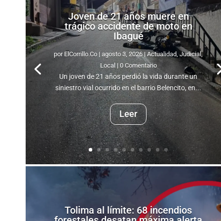
Joven de 21 años muere en
trágico accidente de moto en
Ibagué
por
ElCorrillo.Co
|
agosto 3, 2026
|
Actualidad
,
Judicial
,
Local
| 0 Comentario
Un joven de 21 años perdió la vida durante un
siniestro vial ocurrido en el barrio Belencito, en...
Leer
Tolima al límite: 68 incendios
forestales desatan máxima alerta