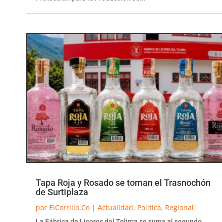
Tapa Roja y Rosado se toman el Trasnochón
de Surtiplaza
por
ElCorrillo.Co
|
Actualidad
,
Política
,
Regional
La Fábrica de Licores del Tolima se suma al segundo