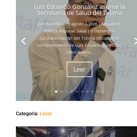
Luis Eduardo González asume la
Secretaría de Salud del Tolima
por
ElCorrillo.Co
|
agosto 3, 2026
|
Actualidad
,
Política
,
Regional
,
Salud
| 0 Comentario
La Gobernación del Tolima oficializó el
nombramiento de Luis Eduardo González
como nuevo...
Leer
Categoria:
Local