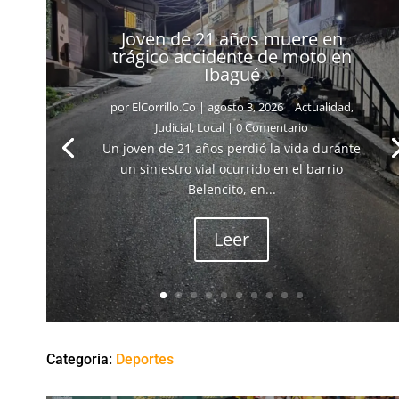
Joven de 21 años muere en
trágico accidente de moto en
Ibagué
por
ElCorrillo.Co
|
agosto 3, 2026
|
Actualidad
,
Judicial
,
Local
| 0 Comentario
Un joven de 21 años perdió la vida durante
un siniestro vial ocurrido en el barrio
Belencito, en...
Leer
Categoria:
Deportes