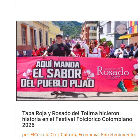
Tapa Roja y Rosado del Tolima hicieron
historia en el Festival Folclórico Colombiano
2026
por
ElCorrillo.Co
|
Cultura
,
Economía
,
Entretenimiento
,
Regional