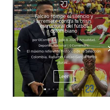
Falcao rompe el silencio y
arremete contra la crisis
estructural del fútbol
colombiano
por
ElCorrillo.Co
|
julio 8, 2026
|
Actualidad
,
Deportes
,
Nacional
| 0 Comentario
El máximo referente histórico de la Selección
Colombia, Radamel Falcao García, lanzó
duras...
Leer