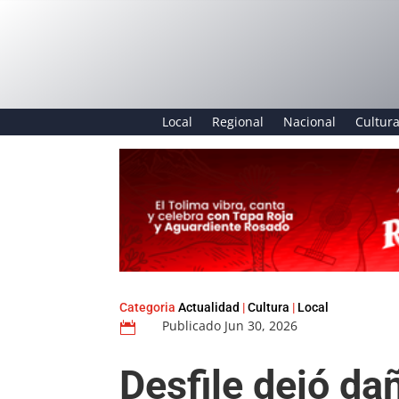
Local
Regional
Nacional
Cultur
Categoria
Actualidad
|
Cultura
|
Local
Publicado Jun 30, 2026

Desfile dejó da