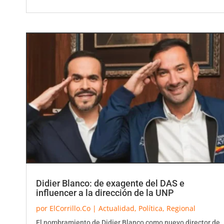
Didier Blanco: de exagente del DAS e
influencer a la dirección de la UNP
por
ElCorrillo.Co
|
Actualidad
,
Política
,
Regional
El nombramiento de Didier Blanco como nuevo director de