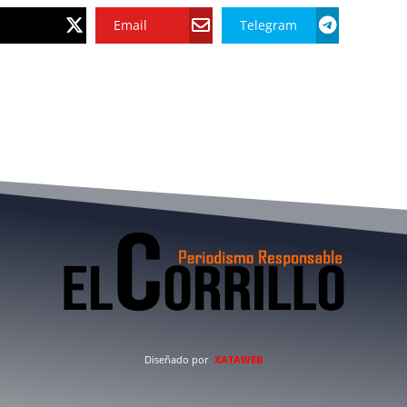
Email
Telegram
Diseñado por
XATAWEB
a
Deportes
Economía
Entretenimiento
Judicial
Opinió