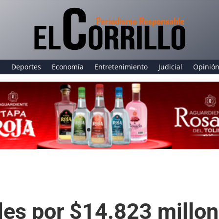
a
Deportes
Economía
Entretenimiento
Judicial
Opinió
les por $14.823 millon