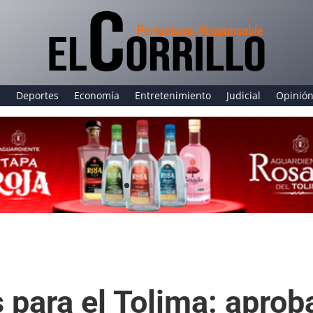
a
Deportes
Economía
Entretenimiento
Judicial
Opinió
 para el Tolima: aprob