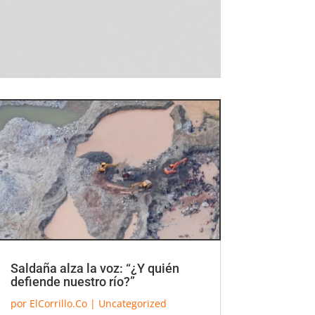
Saldaña alza la voz: “¿Y quién
defiende nuestro río?”
por
ElCorrillo.Co
|
Uncategorized