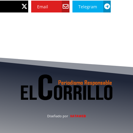
Email
Telegram
Diseñado por
XATAWEB
a
Deportes
Economía
Entretenimiento
Judicial
Opinió