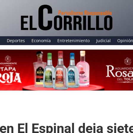
a
Deportes
Economía
Entretenimiento
Judicial
Opinió
n El Espinal deja siet