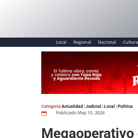
Local
Regional
Nacional
Cultur
Categoria
Actualidad
|
Judicial
|
Local
|
Política
Publicado May 15, 2026

Megaoperativo e