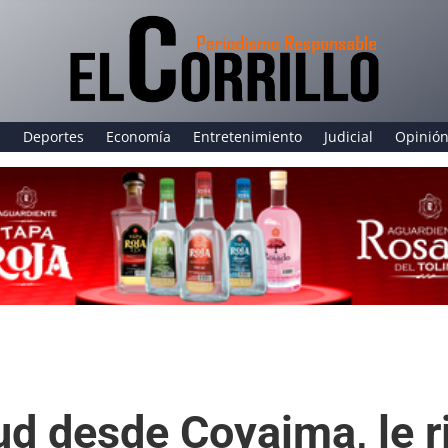
a
Deportes
Economía
Entretenimiento
Judicial
Opinió
ud desde Coyaima, le r