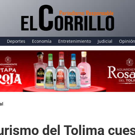
a
Deportes
Economía
Entretenimiento
Judicial
Opinió
al
urismo del Tolima cue